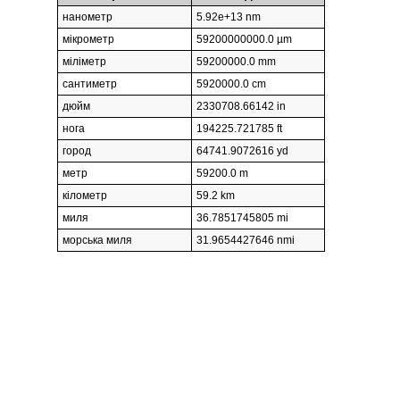
нанометр
5.92e+13 nm
мікрометр
59200000000.0 µm
міліметр
59200000.0 mm
сантиметр
5920000.0 cm
дюйм
2330708.66142 in
нога
194225.721785 ft
город
64741.9072616 yd
метр
59200.0 m
кілометр
59.2 km
миля
36.7851745805 mi
морська миля
31.9654427646 nmi