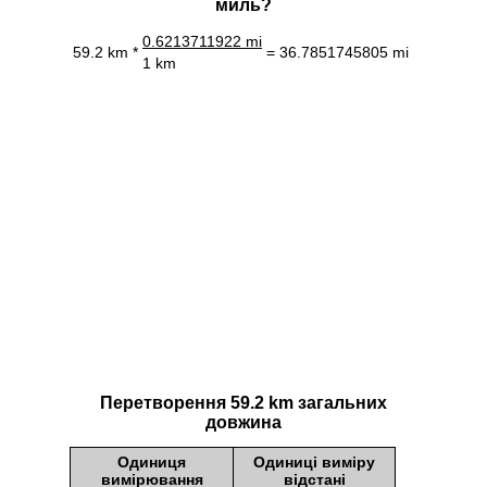
миль?
0.6213711922 mi
59.2 km *
= 36.7851745805 mi
1 km
Перетворення 59.2 km загальних
довжина
Одиниця
Одиниці виміру
вимірювання
відстані