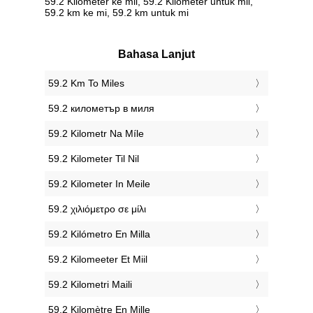
59.2 Kilometer ke mil, 59.2 Kilometer untuk mil,
59.2 km ke mi, 59.2 km untuk mi
Bahasa Lanjut
‎59.2 Km To Miles
‎59.2 километър в миля
‎59.2 Kilometr Na Míle
‎59.2 Kilometer Til Nil
‎59.2 Kilometer In Meile
‎59.2 χιλιόμετρο σε μίλι
‎59.2 Kilómetro En Milla
‎59.2 Kilomeeter Et Miil
‎59.2 Kilometri Maili
‎59.2 Kilomètre En Mille