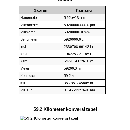
Satuan
Panjang
Nanometer
5.92e+13 nm
Mikrometer
59200000000.0 µm
Milimeter
59200000.0 mm
Sentimeter
5920000.0 cm
Inci
2330708.66142 in
Kaki
194225.721785 ft
Yard
64741.9072616 yd
Meter
59200.0 m
Kilometer
59.2 km
mil
36.7851745805 mi
Mil laut
31.9654427646 nmi
59.2 Kilometer konversi tabel