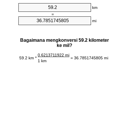
km
=
mi
Bagaimana mengkonversi 59.2 kilometer
ke mil?
0.6213711922 mi
59.2 km *
= 36.7851745805 mi
1 km