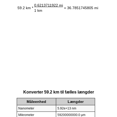
0.6213711922 mi
59.2 km *
= 36.7851745805 mi
1 km
Konverter 59.2 km til fælles længder
Måleenhed
Længder
Nanometer
5.92e+13 nm
Mikrometer
59200000000.0 µm