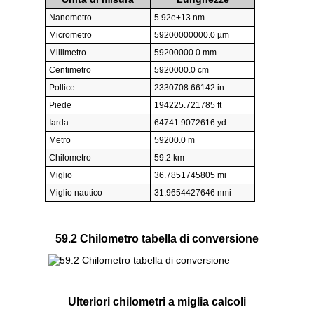
Nanometro
5.92e+13 nm
Micrometro
59200000000.0 µm
Millimetro
59200000.0 mm
Centimetro
5920000.0 cm
Pollice
2330708.66142 in
Piede
194225.721785 ft
Iarda
64741.9072616 yd
Metro
59200.0 m
Chilometro
59.2 km
Miglio
36.7851745805 mi
Miglio nautico
31.9654427646 nmi
59.2 Chilometro tabella di conversione
Ulteriori chilometri a miglia calcoli