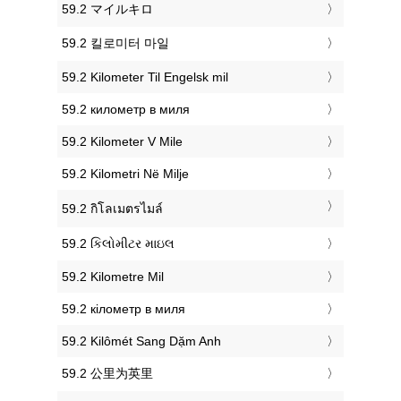
‎59.2 マイルキロ
‎59.2 킬로미터 마일
‎59.2 Kilometer Til Engelsk mil
‎59.2 километр в миля
‎59.2 Kilometer V Mile
‎59.2 Kilometri Në Milje
‎59.2 กิโลเมตรไมล์
‎59.2 કિલોમીટર માઇલ
‎59.2 Kilometre Mil
‎59.2 кілометр в миля
‎59.2 Kilômét Sang Dặm Anh
‎59.2 公里为英里