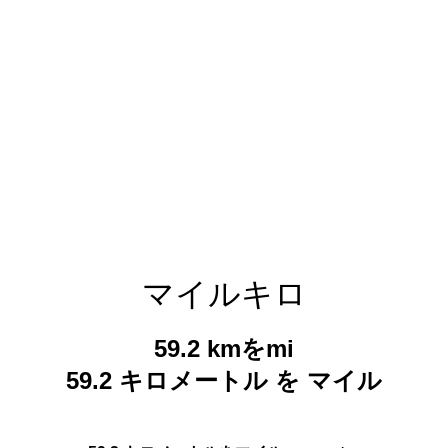
マイルキロ
59.2 kmをmi
59.2 キロメートル を マイル