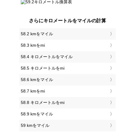
さらにキロメートルをマイルの計算
58.2 kmをマイル
58.3 kmをmi
58.4 キロメートルをマイル
58.5 キロメートルをmi
58.6 kmをマイル
58.7 kmをmi
58.8 キロメートルをmi
58.9 kmをマイル
59 kmをマイル