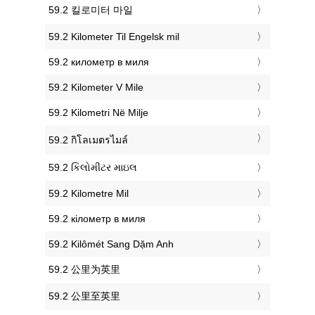
‎59.2 킬로미터 마일
‎59.2 Kilometer Til Engelsk mil
‎59.2 километр в миля
‎59.2 Kilometer V Mile
‎59.2 Kilometri Në Milje
‎59.2 กิโลเมตรไมล์
‎59.2 કિલોમીટર માઇલ
‎59.2 Kilometre Mil
‎59.2 кілометр в миля
‎59.2 Kilômét Sang Dặm Anh
‎59.2 公里为英里
‎59.2 公里至英里