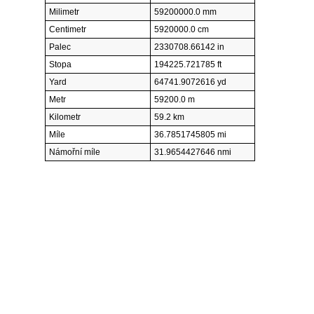
Milimetr
59200000.0 mm
Centimetr
5920000.0 cm
Palec
2330708.66142 in
Stopa
194225.721785 ft
Yard
64741.9072616 yd
Metr
59200.0 m
Kilometr
59.2 km
Míle
36.7851745805 mi
Námořní míle
31.9654427646 nmi