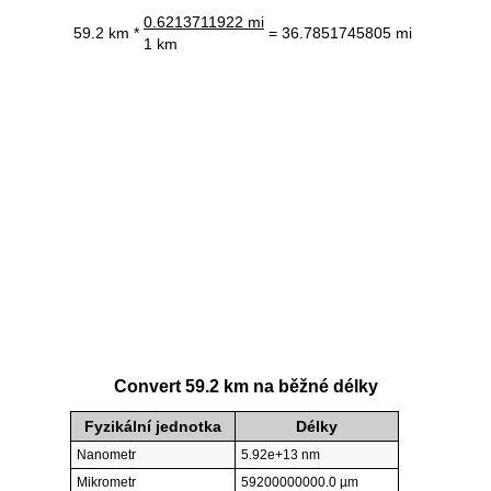
0.6213711922 mi
59.2 km *
= 36.7851745805 mi
1 km
Convert 59.2 km na běžné délky
Fyzikální jednotka
Délky
Nanometr
5.92e+13 nm
Mikrometr
59200000000.0 µm