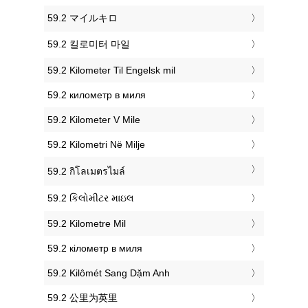
‎59.2 マイルキロ
‎59.2 킬로미터 마일
‎59.2 Kilometer Til Engelsk mil
‎59.2 километр в миля
‎59.2 Kilometer V Mile
‎59.2 Kilometri Në Milje
‎59.2 กิโลเมตรไมล์
‎59.2 કિલોમીટર માઇલ
‎59.2 Kilometre Mil
‎59.2 кілометр в миля
‎59.2 Kilômét Sang Dặm Anh
‎59.2 公里为英里