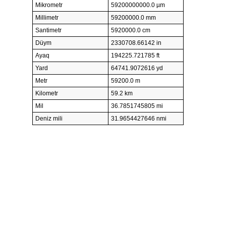
Mikrometr
59200000000.0 µm
Millimetr
59200000.0 mm
Santimetr
5920000.0 cm
Düym
2330708.66142 in
Ayaq
194225.721785 ft
Yard
64741.9072616 yd
Metr
59200.0 m
Kilometr
59.2 km
Mil
36.7851745805 mi
Deniz mili
31.9654427646 nmi