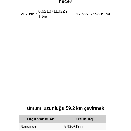
necə?
0.6213711922 mi
59.2 km *
= 36.7851745805 mi
1 km
ümumi uzunluğu 59.2 km çevirmək
Ölçü vahidləri
Uzunluq
Nanometr
5.92e+13 nm