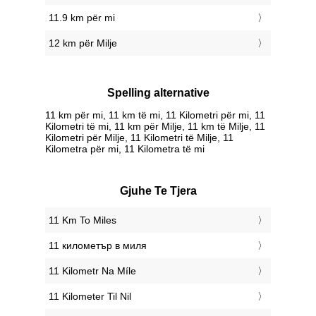
11.9 km për mi
12 km për Milje
Spelling alternative
11 km për mi, 11 km të mi, 11 Kilometri për mi, 11
Kilometri të mi, 11 km për Milje, 11 km të Milje, 11
Kilometri për Milje, 11 Kilometri të Milje, 11
Kilometra për mi, 11 Kilometra të mi
Gjuhe Te Tjera
‎11 Km To Miles
‎11 километър в миля
‎11 Kilometr Na Míle
‎11 Kilometer Til Nil