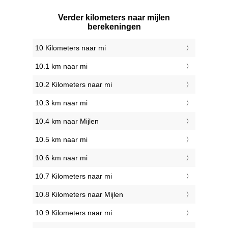
Verder kilometers naar mijlen
berekeningen
10 Kilometers naar mi
10.1 km naar mi
10.2 Kilometers naar mi
10.3 km naar mi
10.4 km naar Mijlen
10.5 km naar mi
10.6 km naar mi
10.7 Kilometers naar mi
10.8 Kilometers naar Mijlen
10.9 Kilometers naar mi