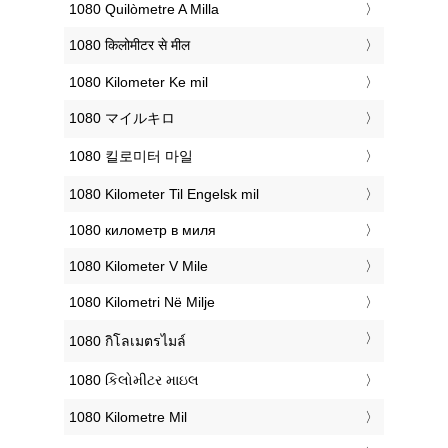
‎1080 Quilòmetre A Milla
‎1080 किलोमीटर से मील
‎1080 Kilometer Ke mil
‎1080 マイルキロ
‎1080 킬로미터 마일
‎1080 Kilometer Til Engelsk mil
‎1080 километр в миля
‎1080 Kilometer V Mile
‎1080 Kilometri Në Milje
‎1080 กิโลเมตรไมล์
‎1080 કિલોમીટર માઇલ
‎1080 Kilometre Mil