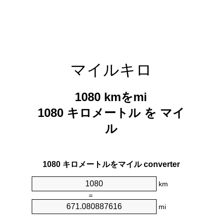
マイルキロ
1080 kmをmi
1080 キロメートル を マイ
ル
1080 キロメートルをマイル converter
km
=
mi