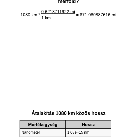
mérföld?
0.6213711922 mi
1080 km *
= 671.080887616 mi
1 km
Átalakítás 1080 km közös hossz
Mértékegység
Hossz
Nanométer
1.08e+15 nm