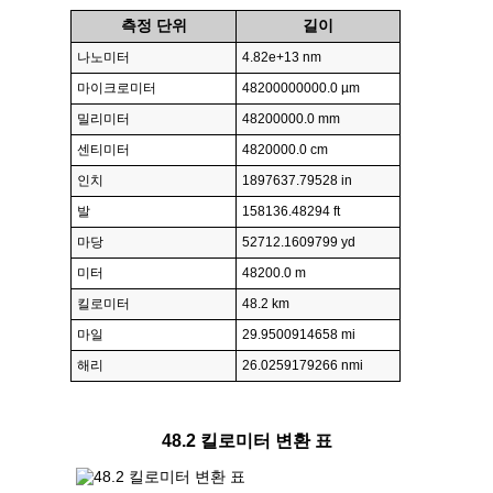
측정 단위
길이
나노미터
4.82e+13 nm
마이크로미터
48200000000.0 µm
밀리미터
48200000.0 mm
센티미터
4820000.0 cm
인치
1897637.79528 in
발
158136.48294 ft
마당
52712.1609799 yd
미터
48200.0 m
킬로미터
48.2 km
마일
29.9500914658 mi
해리
26.0259179266 nmi
48.2 킬로미터 변환 표