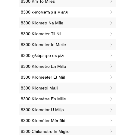
‎8300 Km To Miles
‎8300 километър в миля
‎8300 Kilometr Na Míle
‎8300 Kilometer Til Nil
‎8300 Kilometer In Meile
‎8300 χιλιόμετρο σε μίλι
‎8300 Kilómetro En Milla
‎8300 Kilomeeter Et Miil
‎8300 Kilometri Maili
‎8300 Kilomètre En Mille
‎8300 Kilometar U Milja
‎8300 Kilométer Mérföld
‎8300 Chilometro In Miglio