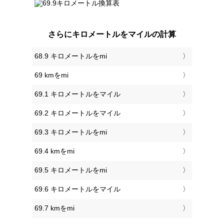
さらにキロメートルをマイルの計算
68.9 キロメートルをmi
69 kmをmi
69.1 キロメートルをマイル
69.2 キロメートルをマイル
69.3 キロメートルをmi
69.4 kmをmi
69.5 キロメートルをmi
69.6 キロメートルをマイル
69.7 kmをmi