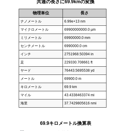
共通の長さに69.9kmの変換
物理単位
長さ
ナノメートル
6.99e+13 nm
マイクロメートル
69900000000.0 µm
ミリメートル
69900000.0 mm
センチメートル
6990000.0 cm
インチ
2751968.50394 in
足
229330.708661 ft
ヤード
76443.5695538 yd
メートル
69900.0 m
キロメートル
69.9 km
マイル
43.4338463374 mi
海里
37.7429805616 nmi
69.9キロメートル換算表