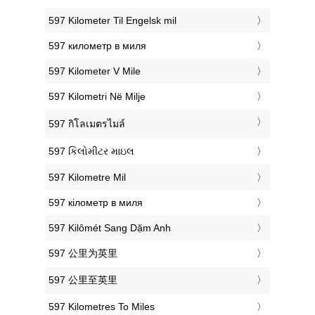
‎597 Kilometer Til Engelsk mil
‎597 километр в миля
‎597 Kilometer V Mile
‎597 Kilometri Në Milje
‎597 กิโลเมตรไมล์
‎597 કિલોમીટર માઇલ
‎597 Kilometre Mil
‎597 кілометр в миля
‎597 Kilômét Sang Dặm Anh
‎597 公里为英里
‎597 公里至英里
‎597 Kilometres To Miles