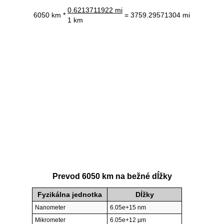
0.6213711922 mi
6050 km *
= 3759.29571304 mi
1 km
Prevod 6050 km na bežné dĺžky
Fyzikálna jednotka
Dĺžky
Nanometer
6.05e+15 nm
Mikrometer
6.05e+12 µm