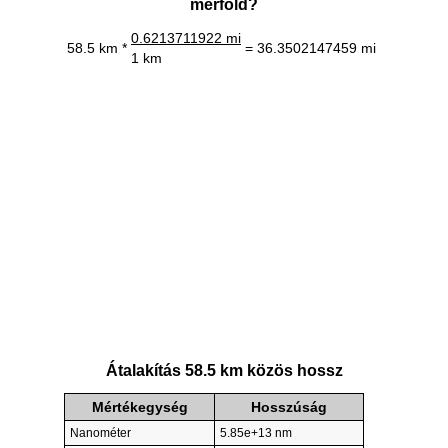
mérföld?
0.6213711922 mi
58.5 km *
= 36.3502147459 mi
1 km
Átalakítás 58.5 km közös hossz
Mértékegység
Hosszúság
Nanométer
5.85e+13 nm